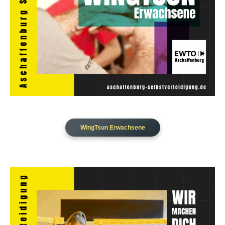
WingTsun Erwachsene