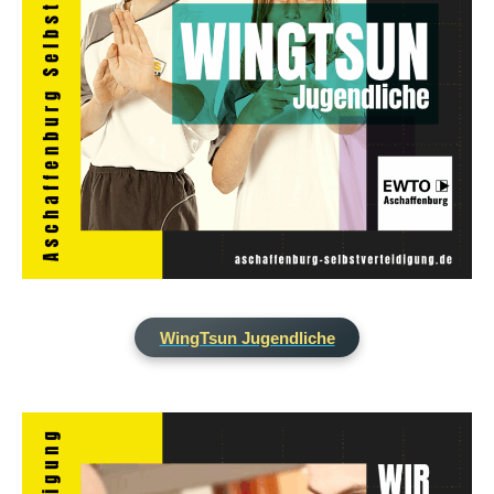
WingTsun Jugendliche