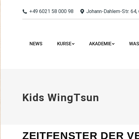
+49 6021 58 000 98
Johann-Dahlem-Str. 64,
NEWS
KURSE
AKADEMIE
WAS
NEWS
KURSE
AKADEMIE
WAS
Kids WingTsun
ZEITFENSTER DER V